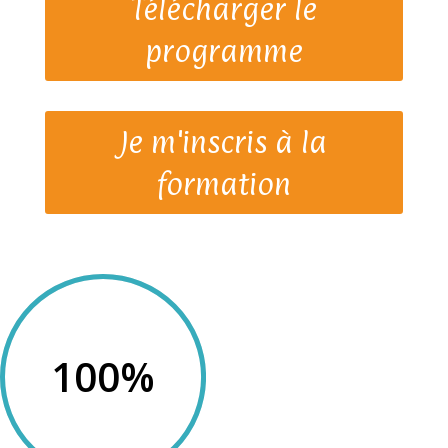
Télécharger le
programme
Je m'inscris à la
formation
100
%